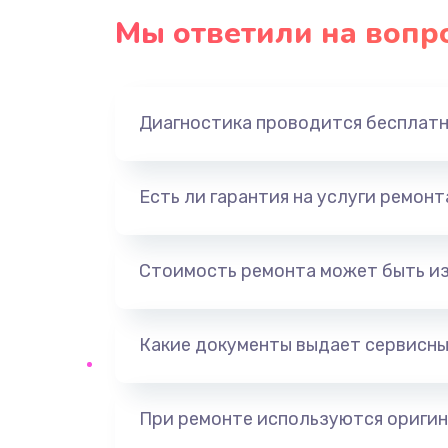
Мы ответили на вопр
Замена конденсаторов
Замена кнопок
Диагностика проводится бесплат
Замена дисплея (экрана)
Есть ли гарантия на услуги ремон
Замена динамика
Замена контроллера питания
Стоимость ремонта может быть и
Прошивка / разблокировка
Какие документы выдает сервисны
Замена корпуса
При ремонте используются оригин
Восстановление данных