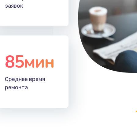
заявок
60 мин
2 года
нок,
40 мин
3 года
85мин
20 мин
1 год
60 мин
1 год
Среднее время
ремонта
50 мин
1 год
ов
30 мин
1 год
30 мин
1 год