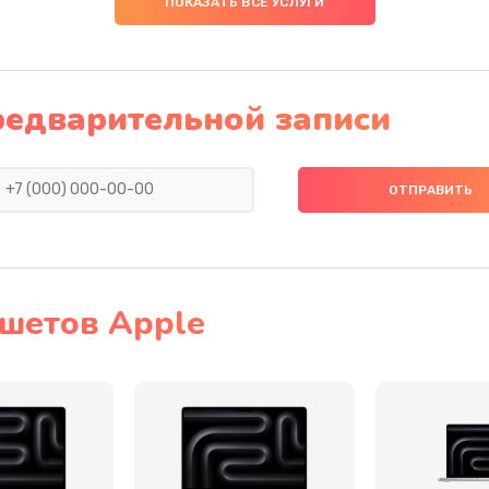
ПОКАЗАТЬ ВСЕ УСЛУГИ
50 мин
2 года
60 мин
3 года
редварительной записи
арты)
40 мин
2 года
ора
30 мин
1 год
ветки)
20 мин
2 года
шетов Apple
30 мин
1 год
30 мин
3 года
30 мин
3 года