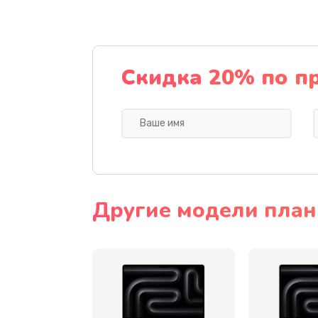
Замена термопасты
Замена SSD
Скидка 20% по п
Замена видеоадаптера (видеок
Замена лампы подсветки монит
Замена инвертора (модуля подс
Другие модели план
Ремонт цепи питания
Ремонт блока питания
Ремонт материнской платы