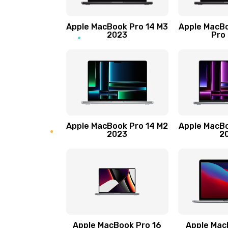
Замена матрицы
Apple MacBook Pro 14 M3
Apple MacBo
2023
Pro
Замена блока питания
Ремонт блока управления
Замена лампы подсветки
Apple MacBook Pro 14 M2
Apple MacBo
2023
2
Прошивка блока управления
Замена разъемов
Замена платы управления
Ремонт гироскопа
Apple MacBook Pro 16
Apple Mac