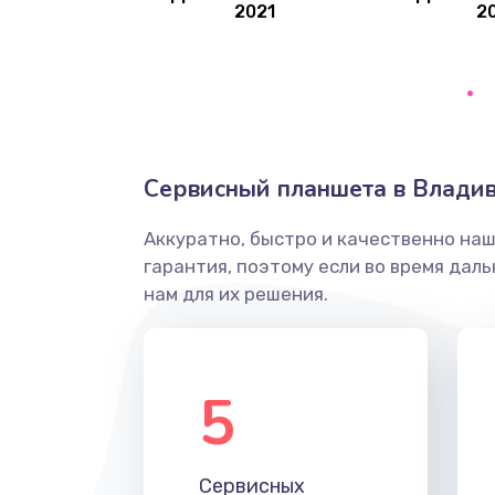
2021
2
Ремонт микрофона
Ремонт GPS-модуля
Ремонт динамика
Сервисный планшета в Владив
Аккуратно, быстро и качественно на
Программный ремонт
гарантия, поэтому если во время дал
нам для их решения.
Ремонт Bluetooth-систем
Ремонт оптики
5
Замена кабеля
Сервисных
Ремонт платы питания