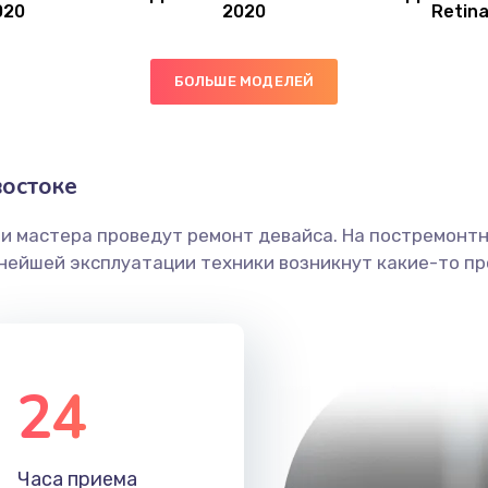
020
2020
Retin
40 мин
1 год
БОЛЬШЕ МОДЕЛЕЙ
50 мин
1 год
60 мин
2 года
остоке
ши мастера проведут ремонт девайса. На постремонт
40 мин
3 года
ьнейшей эксплуатации техники возникнут какие-то пр
50 мин
1 год
60 мин
2 года
24
60 мин
1 год
Часа приема
60 мин
3 года