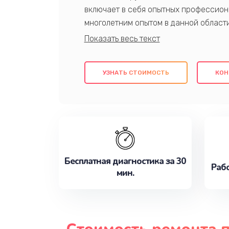
включает в себя опытных профессион
многолетним опытом в данной област
качественный ремонт с использовани
гарантируем качество всех проведенн
клиентам надежное и профессиональн
УЗНАТЬ СТОИМОСТЬ
КОН
потребности наилучшим образом. Не 
сейчас!
Бесплатная диагностика за 30
Рабо
мин.