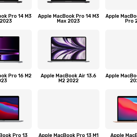
50 мин
3 года
ok Pro 14 M3
Apple MacBook Pro 14 M3
Apple MacBo
 2023
Max 2023
Pro 
40 мин
2 года
30 мин
2 года
30 мин
3 года
ok Pro 16 M2
Apple MacBook Air 13.6
Apple MacBo
023
M2 2022
20
60 мин
3 года
60 мин
1 год
20 мин
2 года
60 мин
3 года
Book Pro 13
Apple MacBook Pro 13 M1
Apple MacB