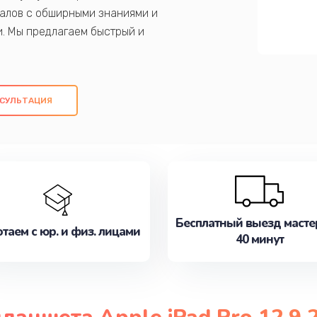
алов с обширными знаниями и
и. Мы предлагаем быстрый и
ем оригинальных компонентов, а также
ых работ. Наша цель - предоставить
ое обслуживание, удовлетворяя их
СУЛЬТАЦИЯ
медлите записаться на ремонт уже
Бесплатный выезд масте
таем с юр. и физ. лицами
40 минут