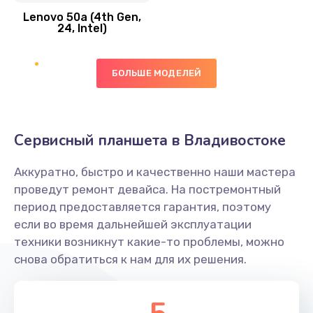
Lenovo 50a (4th Gen,
450 руб.
24, Intel)
Заказать
БОЛЬШЕ МОДЕЛЕЙ
Ремонт цепей питания платы
1490 руб.
Заказать
Сервисный планшета в Владивостоке
Восстановление дорожек платы
Аккуратно, быстро и качественно наши мастера
400 руб.
проведут ремонт девайса. На постремонтный
Заказать
период предоставляется гарантия, поэтому
если во время дальнейшей эксплуатации
Замена слухового динамика
техники возникнут какие-то проблемы, можно
снова обратиться к нам для их решения.
350 руб.
Заказать