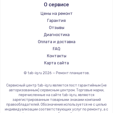
О сервисе
Microsoft
Ремонт разъема питания
BlackView
Цены на ремонт
1330 руб.
Amazon
Гарантия
Заказать
Aquarius
Отзывы
Philips
Диагностика
Замена видеокарты
Dell
Оплата и доставка
2100 руб.
HP
FAQ
Getac
Заказать
Контакты
ZTE
Карта сайта
Ремонт цепей питания
Google
© tab-iq.ru
2026
— Ремонт планшетов.
Navitel
3000 руб.
Teclast
Заказать
Сервисный центр tab-iq.ru является пост гарантийным (не
CHUWI
авторизованным) сервисным центром. Торговые марки,
перечисленные на сайте tab-iq.ru, являются
Замена материнской платы
зарегистрированным товарными знаками компаний
правообладателей. Обозначения используется не с целью
1590 руб.
индивидуализации соответствующих услуг по ремонту, а с