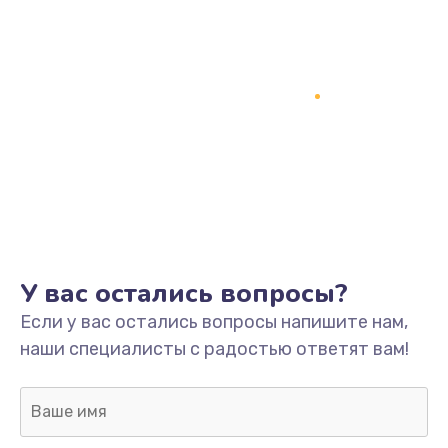
Заказать
Замена кнопки включения
2150 руб.
Заказать
Замена оперативной памяти
760 руб.
Заказать
У вас остались вопросы?
Замена процессора
Если у вас остались вопросы напишите нам,
1800 руб.
наши специалисты с радостью ответят вам!
Заказать
Замена системы охлаждения