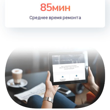
85мин
Замена лотка SIM
790 руб.
Среднее время
ремонта
Заказать
Замена северного моста
2300 руб.
Заказать
Восстановление данных
990 руб.
Заказать
Замена SSD
895 руб.
Заказать