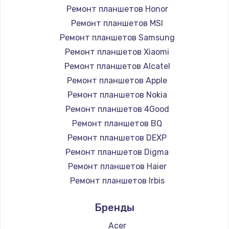
Замена HDMI
Ремонт планшетов Honor
1200 руб.
Ремонт планшетов MSI
Заказать
Ремонт планшетов Samsung
Ремонт планшетов Xiaomi
Установка драйверов
Ремонт планшетов Alcatel
950 руб.
Ремонт планшетов Apple
Ремонт планшетов Nokia
Заказать
Ремонт планшетов 4Good
Замена жесткого диска
Ремонт планшетов BQ
Ремонт планшетов DEXP
1000 руб.
Ремонт планшетов Digma
Заказать
Ремонт планшетов Haier
Ремонт планшетов Irbis
Чистка от пыли
Ремонт планшетов Prestigio
1330 руб.
Бренды
Ремонт планшетов Microsoft
Заказать
Ремонт планшетов BlackView
Acer