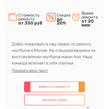
Время
Стоимость
Скидка
ремонта
до
ремонта
от 20
от 350 руб
20%
мин
Добро пожаловать в наш сервис по ремонту
ноутбуков в Москве. Мы специализируемся на
восстановлении ноутбуков марки Aser. Наша
команда включает в себя опытных
профессионалов с обширными знаниями и
многолетним опытом в данной области. Мы
предлагаем быстрый и качественный ремонт с
УЗНАТЬ СТОИМОСТЬ
использованием оригинальных компонентов, а
также гарантируем качество всех
КОНСУЛЬТАЦИЯ
проведенных работ. Наша цель - предоставить
клиентам надежное и профессиональное