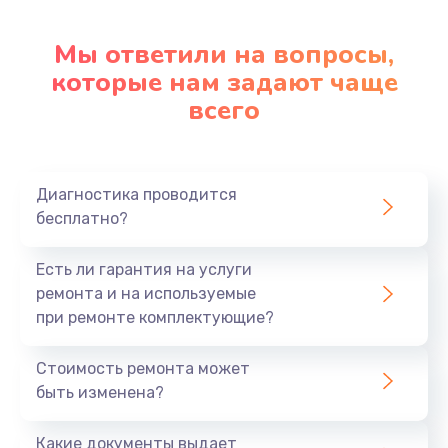
Замена клавиатуры
Мы ответили на вопросы,
которые нам задают чаще
1290 руб.
всего
Заказать
Замена корпуса
890 руб.
Диагностика проводится
бесплатно?
Заказать
Есть ли гарантия на услуги
Замена тачпада
ремонта и на используемые
990 руб.
при ремонте комплектующие?
Заказать
Стоимость ремонта может
Замена динамика
быть изменена?
1500 руб.
Какие документы выдает