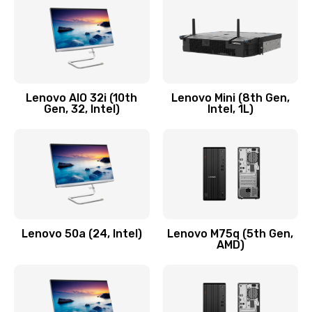
Заказать
Замена кнопки включения/выключения
600 руб.
Lenovo AIO 32i (10th
Lenovo Mini (8th Gen,
Заказать
Gen, 32, Intel)
Intel, 1L)
Замена разъема Micro, USB
590 руб.
Заказать
Замена шлейфа кнопок, дисплея
Lenovo 50a (24, Intel)
Lenovo M75q (5th Gen,
600 руб.
AMD)
Заказать
Чистка от пыли или влаги