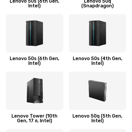
Lenovo 50s (6th Gen,
Lenovo 50q
Intel)
(Snapdragon)
Замена аудио разъема
790 руб.
Заказать
Замена модуля HDMI
590 руб.
Lenovo 50s (6th Gen,
Lenovo 50s (4th Gen,
Intel)
Intel)
Заказать
Замена задней крышки устройства
790 руб.
Заказать
Замена микросхемы (звук, контроллер,
Lenovo Tower (10th
Lenovo 50q (5th Gen,
Gen, 17 л, Intel)
Intel)
процессор)
2100 руб.