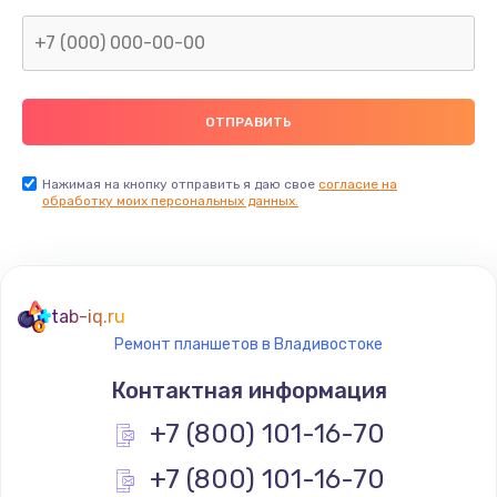
1600 руб.
Заказать
Замена термопасты
990 руб.
Заказать
Нажимая на кнопку отправить я даю свое
согласие на
обработку моих персональных данных.
Замена контроллера питания
1490 руб.
Заказать
tab-iq.ru
Ремонт планшетов в Владивостоке
Замена южного моста
Контактная информация
2300 руб.
+7 (800) 101-16-70
Заказать
+7 (800) 101-16-70
Замена вебкамеры