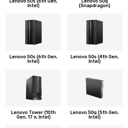
Lenovo 50s (6th Gen,
Lenovo 50q
Intel)
(Snapdragon)
Замена аудио разъема
790 руб.
Заказать
Замена модуля HDMI
590 руб.
Lenovo 50s (6th Gen,
Lenovo 50s (4th Gen,
Intel)
Intel)
Заказать
Замена задней крышки устройства
790 руб.
Заказать
Замена микросхемы (звук, контроллер,
Lenovo Tower (10th
Lenovo 50q (5th Gen,
Gen, 17 л, Intel)
Intel)
процессор)
2100 руб.