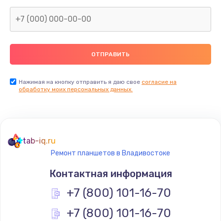
1600 руб.
Заказать
Замена термопасты
990 руб.
Заказать
Нажимая на кнопку отправить я даю свое
согласие на
обработку моих персональных данных.
Замена контроллера питания
1490 руб.
Заказать
tab-iq.ru
Ремонт планшетов в Владивостоке
Замена южного моста
Контактная информация
2300 руб.
+7 (800) 101-16-70
Заказать
+7 (800) 101-16-70
Замена вебкамеры