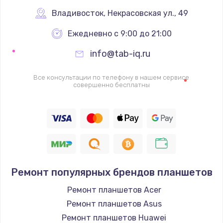
1340 руб.
Владивосток
,
 Некрасовская ул., 49
Заказать
Ежедневно с 9:00 до 21:00
info@tab-iq.ru
Ремонт петель крышки
990 руб.
Все консультации по телефону в нашем сервисе
совершенно бесплатны
Заказать
Настройка Wi-Fi
1260 руб.
Заказать
Замена шим-контроллера
Ремонт популярных брендов планшетов
3900 руб.
Ремонт планшетов Acer
Заказать
Ремонт планшетов Asus
Ремонт планшетов Huawei