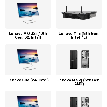
Заказать
Замена кнопки включения/выключения
600 руб.
Lenovo AIO 32i (10th
Lenovo Mini (8th Gen,
Заказать
Gen, 32, Intel)
Intel, 1L)
Замена разъема Micro, USB
590 руб.
Заказать
Замена шлейфа кнопок, дисплея
Lenovo 50a (24, Intel)
Lenovo M75q (5th Gen,
600 руб.
AMD)
Заказать
Чистка от пыли или влаги