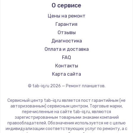
О сервисе
Microsoft
Ремонт разъема питания
BlackView
Цены на ремонт
1330 руб.
Amazon
Гарантия
Заказать
Aquarius
Отзывы
Philips
Диагностика
Замена видеокарты
Dell
Оплата и доставка
2100 руб.
HP
FAQ
Getac
Заказать
Контакты
ZTE
Карта сайта
Ремонт цепей питания
Google
© tab-iq.ru
2026
— Ремонт планшетов.
Navitel
3000 руб.
Teclast
Заказать
Сервисный центр tab-iq.ru является пост гарантийным (не
CHUWI
авторизованным) сервисным центром. Торговые марки,
перечисленные на сайте tab-iq.ru, являются
Замена материнской платы
зарегистрированным товарными знаками компаний
правообладателей. Обозначения используется не с целью
1590 руб.
индивидуализации соответствующих услуг по ремонту, а с