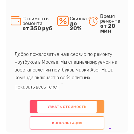
Время
Стоимость
Скидка
ремонта
до
ремонта
от 20
от 350 руб
20%
мин
Добро пожаловать в наш сервис по ремонту
ноутбуков в Москве. Мы специализируемся на
восстановлении ноутбуков марки Aser. Наша
команда включает в себя опытных
профессионалов с обширными знаниями и
многолетним опытом в данной области. Мы
предлагаем быстрый и качественный ремонт с
УЗНАТЬ СТОИМОСТЬ
использованием оригинальных компонентов, а
также гарантируем качество всех
КОНСУЛЬТАЦИЯ
проведенных работ. Наша цель - предоставить
клиентам надежное и профессиональное