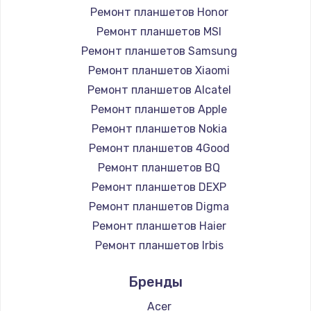
Замена HDMI
Ремонт планшетов Honor
1200 руб.
Ремонт планшетов MSI
Заказать
Ремонт планшетов Samsung
Ремонт планшетов Xiaomi
Установка драйверов
Ремонт планшетов Alcatel
950 руб.
Ремонт планшетов Apple
Ремонт планшетов Nokia
Заказать
Ремонт планшетов 4Good
Замена жесткого диска
Ремонт планшетов BQ
Ремонт планшетов DEXP
1000 руб.
Ремонт планшетов Digma
Заказать
Ремонт планшетов Haier
Ремонт планшетов Irbis
Чистка от пыли
Ремонт планшетов Prestigio
1330 руб.
Бренды
Ремонт планшетов Microsoft
Заказать
Ремонт планшетов BlackView
Acer