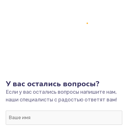
Заказать
Замена кнопки включения
2150 руб.
Заказать
Замена оперативной памяти
760 руб.
Заказать
У вас остались вопросы?
Замена процессора
Если у вас остались вопросы напишите нам,
1800 руб.
наши специалисты с радостью ответят вам!
Заказать
Замена системы охлаждения