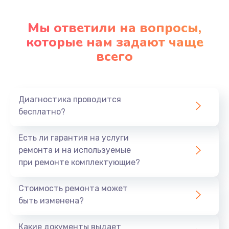
Замена клавиатуры
Мы ответили на вопросы,
которые нам задают чаще
1290 руб.
всего
Заказать
Замена корпуса
890 руб.
Диагностика проводится
бесплатно?
Заказать
Есть ли гарантия на услуги
Замена тачпада
ремонта и на используемые
990 руб.
при ремонте комплектующие?
Заказать
Стоимость ремонта может
Замена динамика
быть изменена?
1500 руб.
Какие документы выдает