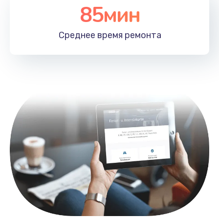
85мин
Замена лотка SIM
790 руб.
Среднее время
ремонта
Заказать
Замена северного моста
2300 руб.
Заказать
Восстановление данных
990 руб.
Заказать
Замена SSD
895 руб.
Заказать