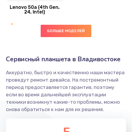
Lenovo 50a (4th Gen,
450 руб.
24, Intel)
Заказать
БОЛЬШЕ МОДЕЛЕЙ
Ремонт цепей питания платы
1490 руб.
Заказать
Сервисный планшета в Владивостоке
Восстановление дорожек платы
Аккуратно, быстро и качественно наши мастера
400 руб.
проведут ремонт девайса. На постремонтный
Заказать
период предоставляется гарантия, поэтому
если во время дальнейшей эксплуатации
Замена слухового динамика
техники возникнут какие-то проблемы, можно
снова обратиться к нам для их решения.
350 руб.
Заказать