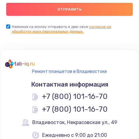
Ремонт пищалок(твитеров)
900 руб.
Заказать
Нажимая на кнопку отправить я даю свое
согласие на
обработку моих персональных данных.
Ремонт цепей питания
2500 руб.
Заказать
tab-iq.ru
Ремонт планшетов в Владивостоке
Замена видеокарты
Контактная информация
1795 руб.
+7 (800) 101-16-70
Заказать
+7 (800) 101-16-70
Ремонт разъема питания
1120 руб.
Владивосток
,
 Некрасовская ул., 49
Заказать
Ежедневно с 9:00 до 21:00