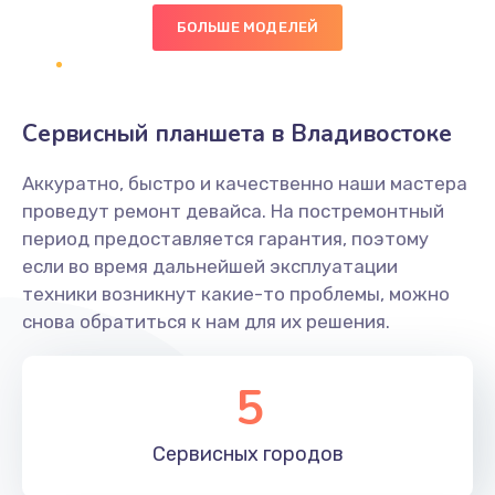
БОЛЬШЕ МОДЕЛЕЙ
Замена диффузора динамика
1400 руб.
Заказать
Сервисный планшета в Владивостоке
Замена платы брелка
Аккуратно, быстро и качественно наши мастера
900 руб.
проведут ремонт девайса. На постремонтный
период предоставляется гарантия, поэтому
Заказать
если во время дальнейшей эксплуатации
техники возникнут какие-то проблемы, можно
Простой ремонт основной платы
снова обратиться к нам для их решения.
2400 руб.
Заказать
5
Восстановление после попадания влаги
Сервисных
городов
2800 руб.