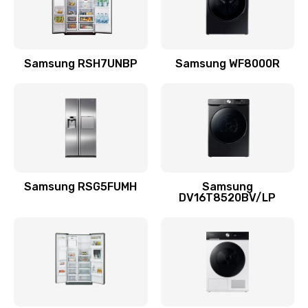
Заказать
Замена подводящих проводов
Samsung RSH7UNBP
Samsung WF8000R
880 руб.
Заказать
Замена голосовой катушки/перемотка динамика
880 руб.
Заказать
Samsung RSG5FUMH
Samsung
DV16T8520BV/LP
Выход из строя электронных деталей
вследствие перегрева
880 руб.
Заказать
Ремонт динамиков