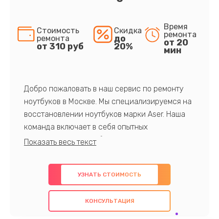
Время
Стоимость
Скидка
ремонта
до
ремонта
от 20
от 310 руб
20%
мин
Добро пожаловать в наш сервис по ремонту
ноутбуков в Москве. Мы специализируемся на
восстановлении ноутбуков марки Aser. Наша
команда включает в себя опытных
профессионалов с обширными знаниями и
многолетним опытом в данной области. Мы
предлагаем быстрый и качественный ремонт с
УЗНАТЬ СТОИМОСТЬ
использованием оригинальных компонентов, а
также гарантируем качество всех
КОНСУЛЬТАЦИЯ
проведенных работ. Наша цель - предоставить
клиентам надежное и профессиональное