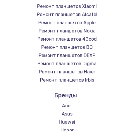
Ремонт планшетов Xiaomi
Чистка от пыли
Ремонт планшетов Alcatel
Ремонт планшетов Apple
990 руб.
Ремонт планшетов Nokia
Заказать
Ремонт планшетов 4Good
Ремонт планшетов BQ
Замена жесткого диска
Ремонт планшетов DEXP
875 руб.
Ремонт планшетов Digma
Заказать
Ремонт планшетов Haier
Ремонт планшетов Irbis
Установка драйверов
Ремонт планшетов Prestigio
875 руб.
Бренды
Ремонт планшетов Microsoft
Заказать
Ремонт планшетов BlackView
Acer
Ремонт планшетов Amazon
Asus
Замена вебкамеры
Ремонт планшетов Aquarius
Huawei
1490 руб.
Ремонт планшетов Philips
Honor