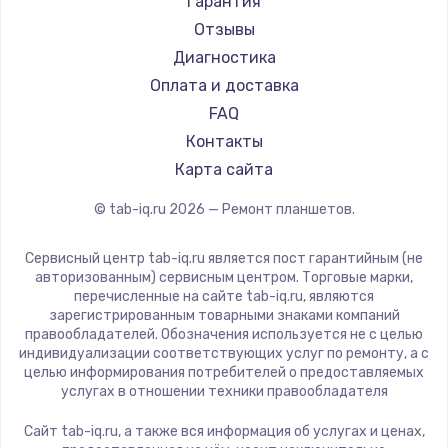
Гарантия
Aquarius
Заказать
Отзывы
Philips
Диагностика
Замена шим-контроллера
Dell
Оплата и доставка
3900 руб.
HP
FAQ
Getac
Контакты
Заказать
ZTE
Карта сайта
Настройка Wi-Fi
Google
© tab-iq.ru
2026
— Ремонт планшетов.
Navitel
1040 руб.
Teclast
Заказать
Сервисный центр tab-iq.ru является пост гарантийным (не
CHUWI
авторизованным) сервисным центром. Торговые марки,
перечисленные на сайте tab-iq.ru, являются
Ремонт петель крышки
зарегистрированным товарными знаками компаний
правообладателей. Обозначения используется не с целью
1195 руб.
индивидуализации соответствующих услуг по ремонту, а с
целью информирования потребителей о предоставляемых
Заказать
услугах в отношении техники правообладателя
Замена динамиков
Сайт tab-iq.ru, а также вся информация об услугах и ценах,