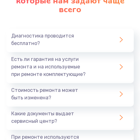
которые нам задают чаще
всего
Заказать
Ремонт платы картоприемника
1000 руб.
Диагностика проводится
бесплатно?
Заказать
Есть ли гарантия на услуги
Восстановление/замена диффузора
ремонта и на используемые
1400 руб.
при ремонте комплектующие?
Заказать
Стоимость ремонта может
быть изменена?
Ремонт платы усилителя
1200 руб.
Какие документы выдает
Заказать
сервисный центр?
Ремонт платы блока питания
При ремонте используются