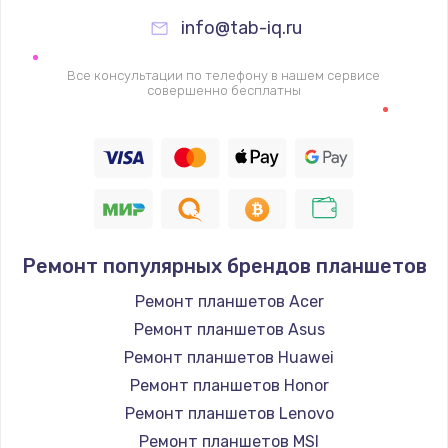
info@tab-iq.ru
Замена видеочипа
2745 руб.
Все консультации по телефону в нашем сервисе
совершенно бесплатны
Заказать
Настройка BIOS
910 руб.
Заказать
Ремонт подсветки
Ремонт популярных брендов планшетов
1150 руб.
Ремонт планшетов Acer
Заказать
Ремонт планшетов Asus
Ремонт планшетов Huawei
Настройка ОС
Ремонт планшетов Honor
1320 руб.
Ремонт планшетов Lenovo
Ремонт планшетов MSI
Заказать