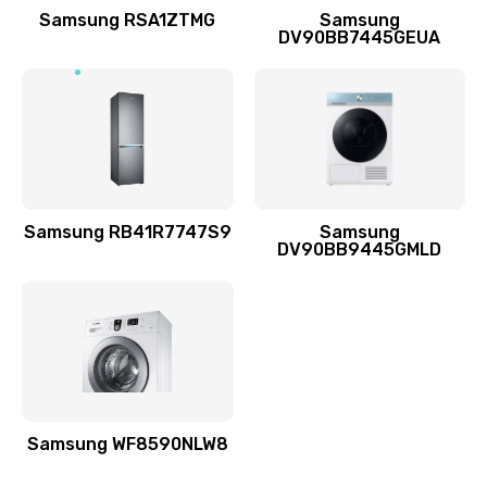
1400 руб.
Samsung RSA1ZTMG
Samsung
DV90BB7445GEUA
Заказать
Ремонт выходных цепей усиления (для активных
сабвуферов)
1300 руб.
Заказать
Samsung RB41R7747S9
Samsung
DV90BB9445GMLD
Ремонт предварительных цепей усиления (для
активных сабвуферов)
1200 руб.
Заказать
Ремонт после залития
2100 руб.
Samsung WF8590NLW8
Заказать