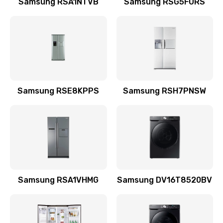
Samsung RSA1NTVB
Samsung RSG5FURS
Замена датчика
570 руб.
Заказать
Замена шнура
Samsung RSE8KPPS
Samsung RSH7PNSW
370 руб.
Заказать
Ремонт электроплаты
1400 руб.
Заказать
Samsung RSA1VHMG
Samsung DV16T8520BV
Замена центрирующей шайбы динамика
880 руб.