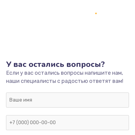
1500 руб.
Заказать
Ремонт системной платы
1700 руб.
Заказать
У вас остались вопросы?
Модернизация
Если у вас остались вопросы напишите нам,
2100 руб.
наши специалисты с радостью ответят вам!
Заказать
Устранение ошибок
2000 руб.
Заказать