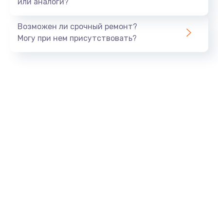
или аналоги?
Замена шлейфа матрицы
960 руб.
Возможен ли срочный ремонт?
Могу при нем присутствовать?
Заказать
Замена экрана
1145 руб.
Заказать
Замена северного моста
2600 руб.
Заказать
Замена видеочипа
2745 руб.
Заказать