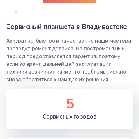
Заказать
Замена клавиатуры
Сервисный планшета в Владивостоке
1190 руб.
Аккуратно, быстро и качественно наши мастера
Заказать
проведут ремонт девайса. На постремонтный
период предоставляется гарантия, поэтому
Замена тачпада
если во время дальнейшей эксплуатации
1330 руб.
техники возникнут какие-то проблемы, можно
снова обратиться к нам для их решения.
Заказать
Замена контроллера питания
5
1490 руб.
Заказать
Сервисных
городов
Замена южного моста