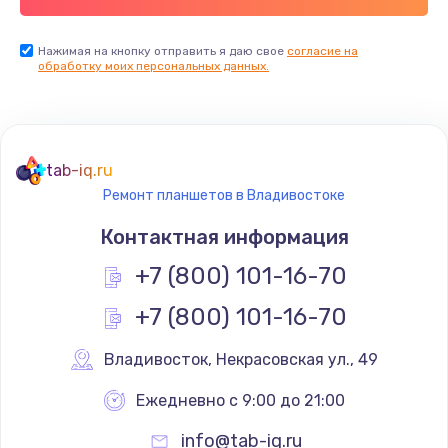
Заказать
Нажимая на кнопку отправить я даю свое
согласие на
Установка драйверов
обработку моих персональных данных.
725 руб.
Заказать
Замена вебкамеры
tab-iq.ru
Ремонт планшетов в Владивостоке
1240 руб.
Контактная информация
Заказать
+7 (800) 101-16-70
Ремонт петель крышки
+7 (800) 101-16-70
990 руб.
Заказать
Владивосток
,
 Некрасовская ул., 49
Ежедневно с 9:00 до 21:00
Настройка Wi-Fi
1060 руб.
info@tab-iq.ru