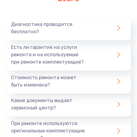
Замена микрофона
1050 руб.
Заказать
Диагностика проводится
бесплатно?
Замена оперативной памяти
890 руб.
Есть ли гарантия на услуги
ремонта и на используемые
Заказать
при ремонте комплектующие?
Замена системы охлаждения
Стоимость ремонта может
1500 руб.
быть изменена?
Заказать
Какие документы выдает
сервисный центр?
Замена термопасты
995 руб.
При ремонте используются
Заказать
оригинальные комплектующие