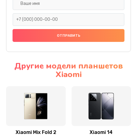
Ремонт камеры
600 руб.
Заказать
Замена разъема питания
600 руб.
Заказать
Другие модели планшетов
Xiaomi
Замена шлейфа
600 руб.
Заказать
Ремонт мультиконтроллера
1000 руб.
Заказать
Xiaomi Mix Fold 2
Xiaomi 14