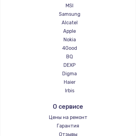
Ремонт планшетов HP
MSI
Ремонт планшетов Getac
Samsung
Ремонт планшетов ZTE
Alcatel
Ремонт планшетов Google
Apple
Ремонт планшетов Navitel
Nokia
Ремонт планшетов Teclast
4Good
Ремонт планшетов CHUWI
BQ
DEXP
Digma
Haier
Irbis
Prestigio
О сервисе
Microsoft
BlackView
Цены на ремонт
Amazon
Гарантия
Aquarius
Отзывы