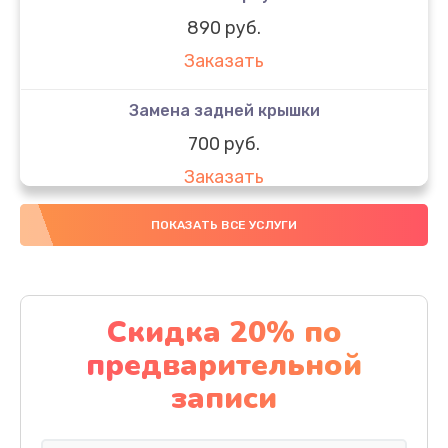
890 руб.
Заказать
Замена задней крышки
700 руб.
Заказать
Комплексная чистка
ПОКАЗАТЬ ВСЕ УСЛУГИ
900 руб.
Заказать
Скидка 20% по
Замена стекла
предварительной
1100 руб.
записи
Заказать