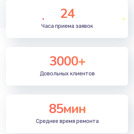
2600 руб.
24
Заказать
Часа приема
заявок
Чистка от пыли
990 руб.
Заказать
3000+
Настройка ОС
1090 руб.
Довольных
клиентов
Заказать
Ремонт подсветки
85мин
1200 руб.
Заказать
Среднее время
ремонта
Настройка BIOS