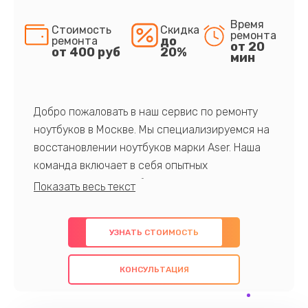
Время
Стоимость
Скидка
ремонта
до
ремонта
от 20
от 400 руб
20%
мин
Добро пожаловать в наш сервис по ремонту
ноутбуков в Москве. Мы специализируемся на
восстановлении ноутбуков марки Aser. Наша
команда включает в себя опытных
профессионалов с обширными знаниями и
многолетним опытом в данной области. Мы
предлагаем быстрый и качественный ремонт с
УЗНАТЬ СТОИМОСТЬ
использованием оригинальных компонентов, а
также гарантируем качество всех
КОНСУЛЬТАЦИЯ
проведенных работ. Наша цель - предоставить
клиентам надежное и профессиональное