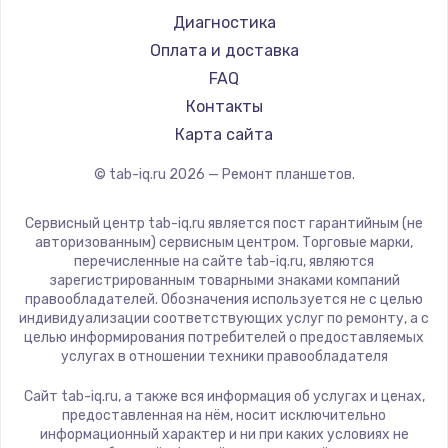
Philips
Диагностика
Dell
Оплата и доставка
HP
FAQ
Getac
Контакты
ZTE
Карта сайта
Google
© tab-iq.ru
2026
— Ремонт планшетов.
Navitel
Teclast
Сервисный центр tab-iq.ru является пост гарантийным (не
CHUWI
авторизованным) сервисным центром. Торговые марки,
перечисленные на сайте tab-iq.ru, являются
зарегистрированным товарными знаками компаний
правообладателей. Обозначения используется не с целью
индивидуализации соответствующих услуг по ремонту, а с
целью информирования потребителей о предоставляемых
услугах в отношении техники правообладателя
Сайт tab-iq.ru, а также вся информация об услугах и ценах,
предоставленная на нём, носит исключительно
информационный характер и ни при каких условиях не