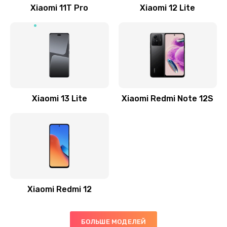
Заказать
Xiaomi 11T Pro
Xiaomi 12 Lite
Ремонт GPS-модуля
500 руб.
Заказать
Ремонт динамика
Xiaomi 13 Lite
Xiaomi Redmi Note 12S
400 руб.
Заказать
Замена дисплея
1200 руб.
Заказать
Xiaomi Redmi 12
Ремонт сим-лотка
600 руб.
БОЛЬШЕ МОДЕЛЕЙ