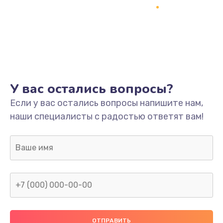
Ремонт разъема питания
745 руб.
Заказать
Замена видеокарты
У вас остались вопросы?
1600 руб.
Если у вас остались вопросы напишите нам,
Заказать
наши специалисты с радостью ответят вам!
Ремонт цепей питания
2500 руб.
Заказать
Замена жесткого диска
750 руб.